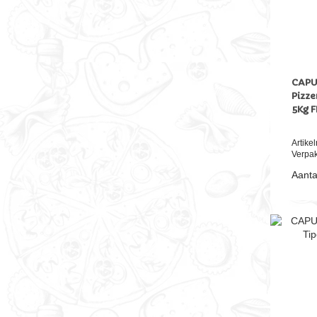
CAPUT
Pizze
5Kg F
Artik
Verpak
Aanta