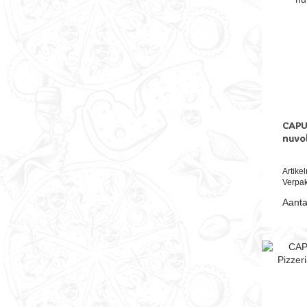
CAPUT
nuvol
Artik
Verpak
Aanta