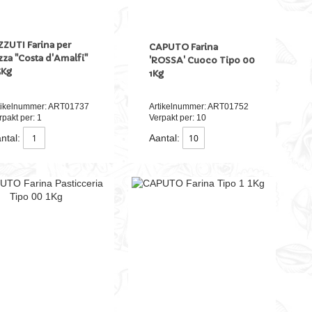
ZZUTI Farina per
CAPUTO Farina
zza "Costa d'Amalfi"
'ROSSA' Cuoco Tipo 00
5Kg
1Kg
tikelnummer: ART01737
Artikelnummer: ART01752
rpakt per: 1
Verpakt per: 10
ntal:
Aantal: