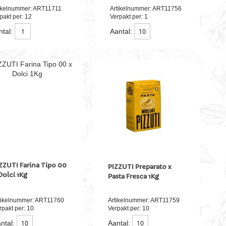
ikelnummer: ART11711
Artikelnummer: ART11756
pakt per: 12
Verpakt per: 1
tal:
Aantal:
ZZUTI Farina Tipo 00
PIZZUTI Preparato x
Dolci 1Kg
Pasta Fresca 1Kg
tikelnummer: ART11760
Artikelnummer: ART11759
rpakt per: 10
Verpakt per: 10
ntal:
Aantal: