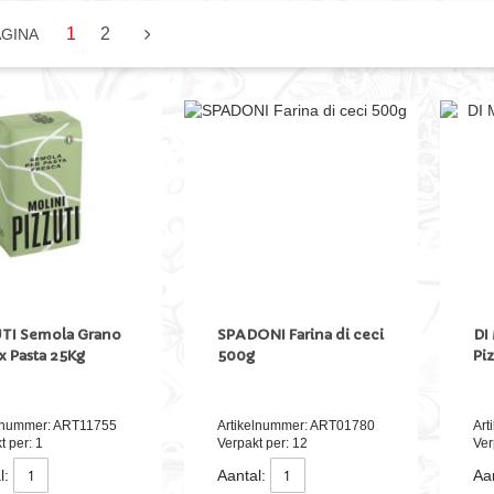
U LEES MOMENTEEL PAGINA
PAGINA
1
2
PAGINA
VOLGENDE
AGINA
UTI Semola Grano
SPADONI Farina di ceci
DI
x Pasta 25Kg
500g
Pi
elnummer: ART11755
Artikelnummer: ART01780
Art
t per: 1
Verpakt per: 12
Ver
l:
Aantal:
Aan