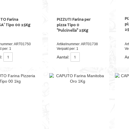
PI
TO Farina
PIZZUTI Farina per
pi
A' Tipo 00 25Kg
pizza Tipo 0
2
"Pulcinella" 25Kg
elnummer: ART01750
Artikelnummer: ART01738
Ar
t per: 1
Verpakt per: 1
Ve
l:
Aantal:
Aa