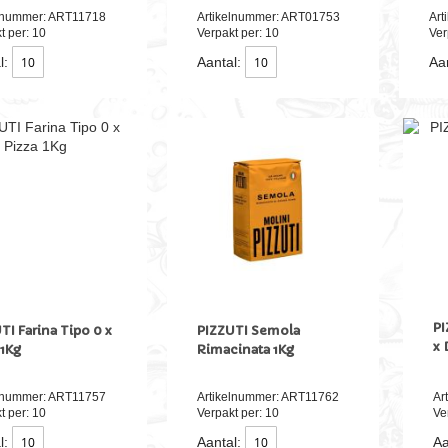
elnummer: ART11718
Artikelnummer: ART01753
Art
t per: 10
Verpakt per: 10
Ver
l:
Aantal:
Aan
PI
TI Farina Tipo 0 x
PIZZUTI Semola
x 
 1Kg
Rimacinata 1Kg
elnummer: ART11757
Artikelnummer: ART11762
Ar
t per: 10
Verpakt per: 10
Ve
l:
Aantal:
Aa