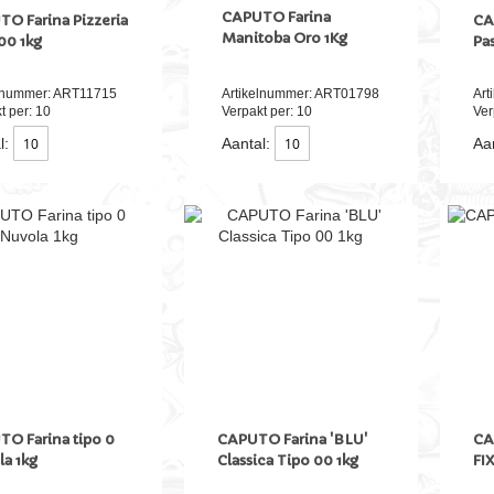
CAPUTO Farina
O Farina Pizzeria
CA
Manitoba Oro 1Kg
00 1kg
Pa
elnummer: ART11715
Artikelnummer: ART01798
Art
t per: 10
Verpakt per: 10
Ver
l:
Aantal:
Aan
O Farina tipo 0
CAPUTO Farina 'BLU'
CA
a 1kg
Classica Tipo 00 1kg
FI