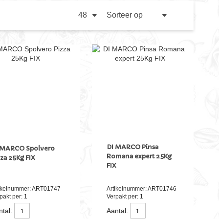
TOON
PER
SORTEER
PAGINA
OP
VAN
HOOG
NAAR
LAAG
SORTEREN
DI MARCO Pinsa
 MARCO Spolvero
Romana expert 25Kg
zza 25Kg FIX
FIX
ikelnummer: ART01747
Artikelnummer: ART01746
pakt per: 1
Verpakt per: 1
tal:
Aantal: