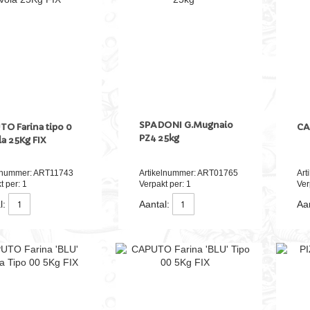
SPADONI G.Mugnaio
O Farina tipo 0
CA
PZ4 25kg
a 25Kg FIX
elnummer: ART11743
Artikelnummer: ART01765
Art
t per: 1
Verpakt per: 1
Ver
l:
Aantal:
Aan