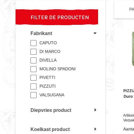
P
FILTER DE PRODUCTEN
Fabrikant
CAPUTO
DI MARCO
DIVELLA
MOLINO SPADONI
PIVETTI
PIZZUTI
PIZZ
VALSUGANA
Duro 
Diepvries product
Artik
Verpak
Aanta
Koelkast product