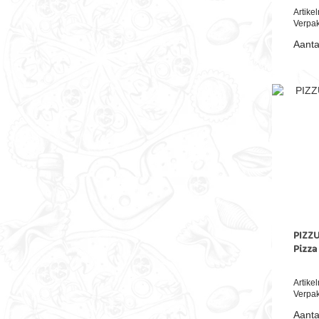
Artik
Verpak
Aanta
PIZZU
Pizza
Artik
Verpak
Aanta