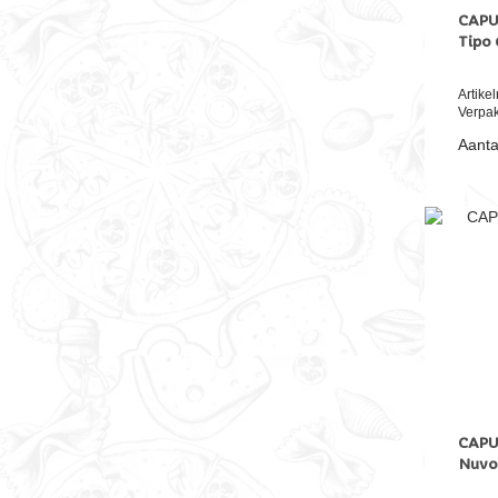
CAPUT
Tipo 
Artik
Verpak
Aanta
CAPUT
Nuvol