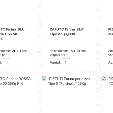
O Farina 'BLU'
CAPUTO Farina 'BLU'
PI
ria Tipo 00
Tipo 00 5Kg FIX
Ma
IX
elnummer: ART11726
Artikelnummer: ART01795
Art
t per: 1
Verpakt per: 1
Ver
l:
Aantal:
Aan