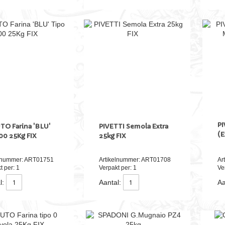
PI
O Farina 'BLU'
PIVETTI Semola Extra
(E
00 25Kg FIX
25kg FIX
elnummer: ART01751
Artikelnummer: ART01708
Ar
t per: 1
Verpakt per: 1
Ve
l:
Aantal:
Aa