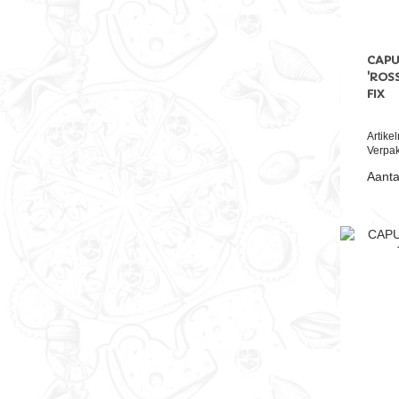
CAPU
'ROSS
FIX
Artik
Verpak
Aanta