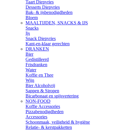
Taart Diepvries
Desserts Diepvries
Bak- & ijsbenodigdheden
Bloem
MAALTIJDEN, SNACKS & IJS
Snacks
Ijs
Snack Diepvries
Kant-en-klaar gerechten
DRANKEN
Bier
Gedistilleerd
Frisdranken
Water
Koffie en Thee
Wijn
Bier Alcoholvrij
Sappen & Siropen
Bicarbonaat en spijsvertering
NON-FOOD
Koffie Accessories
Pizzabenodigdheden
Accessories
Schoonmaak, veiligheid & hygiëne
Relatie- & kerstpakketten