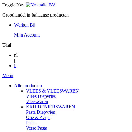
Toggle Nav
Groothandel in Italiaanse producten
Werken Bij
Mijn Account
Taal
nl
|
it
Menu
Alle producten
VLEES & VLEESWAREN
Vlees Diepvries
Vleeswaren
KRUIDENIERSWAREN
Pasta Diepvries
Olie & Azijn
Pasta
Verse Pasta