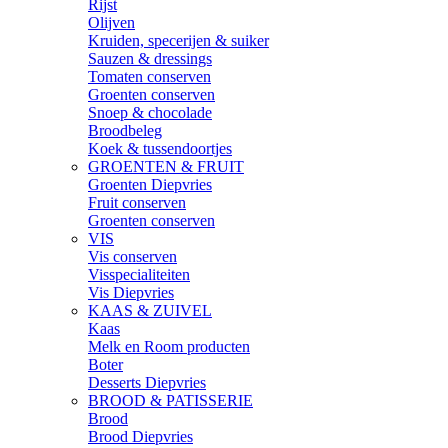
Rijst
Olijven
Kruiden, specerijen & suiker
Sauzen & dressings
Tomaten conserven
Groenten conserven
Snoep & chocolade
Broodbeleg
Koek & tussendoortjes
GROENTEN & FRUIT
Groenten Diepvries
Fruit conserven
Groenten conserven
VIS
Vis conserven
Visspecialiteiten
Vis Diepvries
KAAS & ZUIVEL
Kaas
Melk en Room producten
Boter
Desserts Diepvries
BROOD & PATISSERIE
Brood
Brood Diepvries