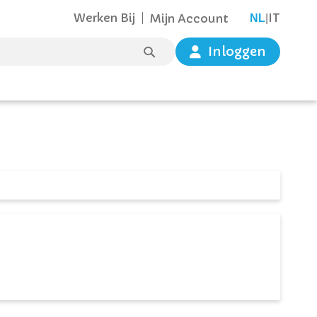
Werken Bij
IT
Mijn Account
TAAL
NL
|
ZOEK
Inloggen