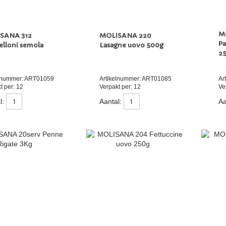
M
SANA 312
MOLISANA 220
Pa
lloni semola
Lasagne uovo 500g
2
g
elnummer: ART01059
Artikelnummer: ART01085
Ar
t per: 12
Verpakt per: 12
Ve
l:
Aantal:
Aa