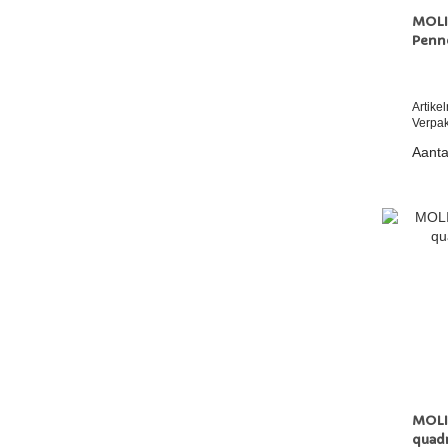
MOLI
Penn
Artik
Verpak
Aanta
MOLI
quad