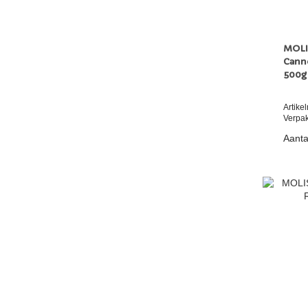
MOLI
Canne
500
Artik
Verpak
Aanta