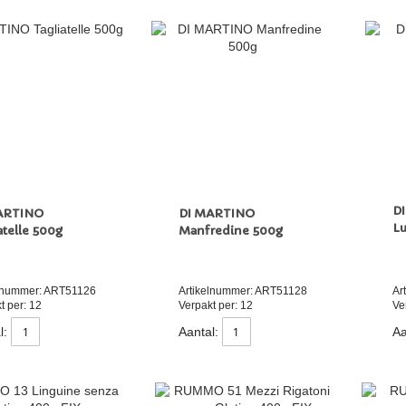
D
ARTINO
DI MARTINO
Lu
atelle 500g
Manfredine 500g
elnummer: ART51126
Artikelnummer: ART51128
Ar
t per: 12
Verpakt per: 12
Ve
l:
Aantal:
Aa