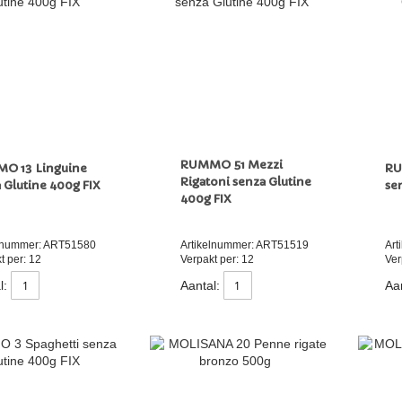
RUMMO 51 Mezzi
O 13 Linguine
RU
Rigatoni senza Glutine
 Glutine 400g FIX
se
400g FIX
elnummer: ART51580
Artikelnummer: ART51519
Art
t per: 12
Verpakt per: 12
Ver
l:
Aantal:
Aan