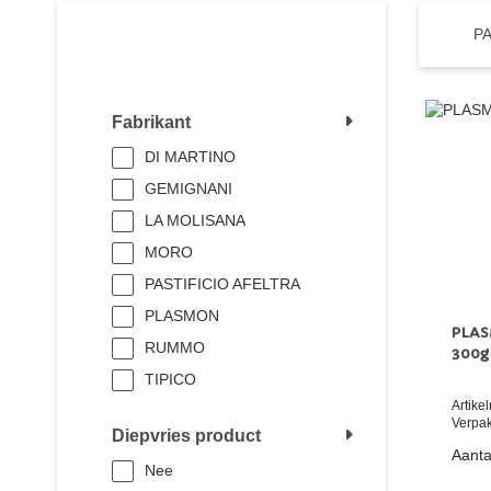
P
FILTER DE PRODUCTEN
Fabrikant
DI MARTINO
GEMIGNANI
LA MOLISANA
MORO
PASTIFICIO AFELTRA
PLASMON
PLAS
RUMMO
300g
TIPICO
Artik
Verpak
Diepvries product
Aanta
Nee