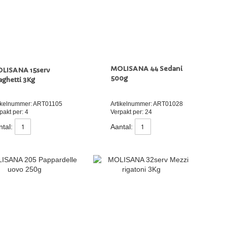
MOLISANA 44 Sedani
LISANA 15serv
500g
aghetti 3Kg
ikelnummer: ART01105
Artikelnummer: ART01028
pakt per: 4
Verpakt per: 24
tal:
Aantal: