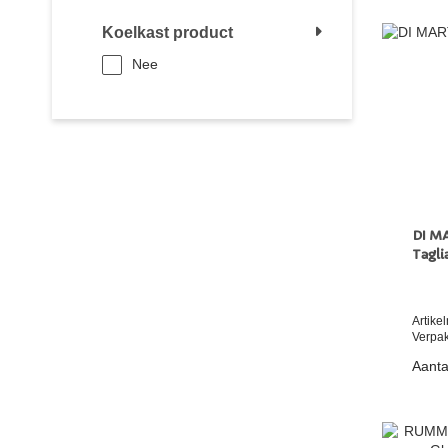
Koelkast product
Nee
DI M
Tagli
Artik
Verpak
Aanta