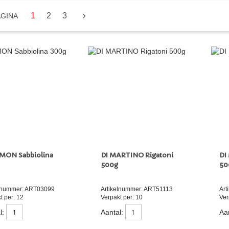
U LEES MOMENTEEL PAGINA
PAGINA
PAGINA
1
2
3
PAGINA
VOLGENDE
AGINA
MON Sabbiolina
DI MARTINO Rigatoni
DI
500g
50
elnummer: ART03099
Artikelnummer: ART51113
Art
t per: 12
Verpakt per: 10
Ver
l:
Aantal:
Aan