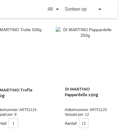
TOON
PER
SORTEER
PAGINA
OP
VAN
HOOG
NAAR
LAAG
SORTEREN
DI MARTINO
 MARTINO Trofie
Pappardelle 250g
0g
ikelnummer: ART51124
Artikelnummer: ART51125
pakt per: 8
Verpakt per: 12
tal:
Aantal: