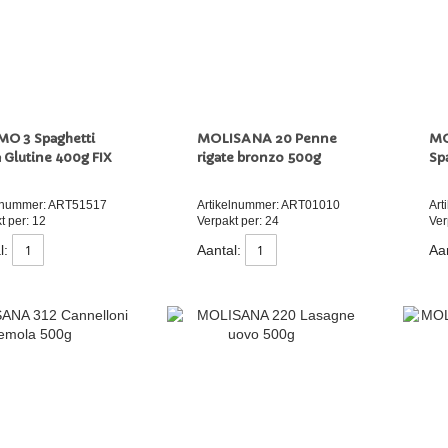
O 3 Spaghetti
MOLISANA 20 Penne
MO
 Glutine 400g FIX
rigate bronzo 500g
Sp
elnummer: ART51517
Artikelnummer: ART01010
Art
t per: 12
Verpakt per: 24
Ver
l:
Aantal:
Aan