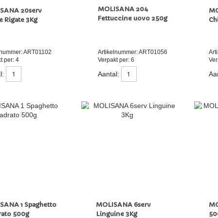
MOLISANA 204
SANA 20serv
MO
Fettuccine uovo 250g
e Rigate 3Kg
Ch
elnummer: ART01102
Artikelnummer: ART01056
Art
t per: 4
Verpakt per: 6
Ver
l:
Aantal:
Aan
SANA 1 Spaghetto
MOLISANA 6serv
MO
rato 500g
Linguine 3Kg
5