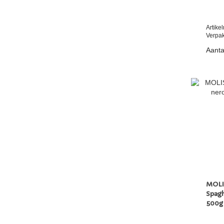
Artik
Verpak
Aanta
MOLI
Spagh
500