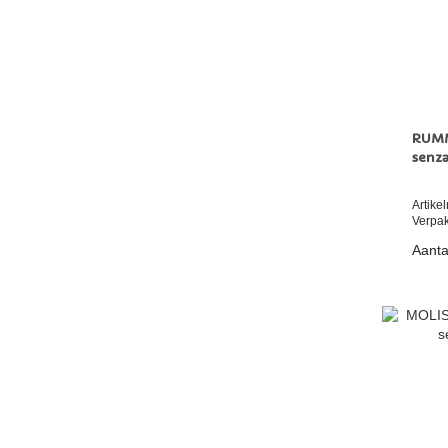
RUMM
senza
Artik
Verpak
Aanta