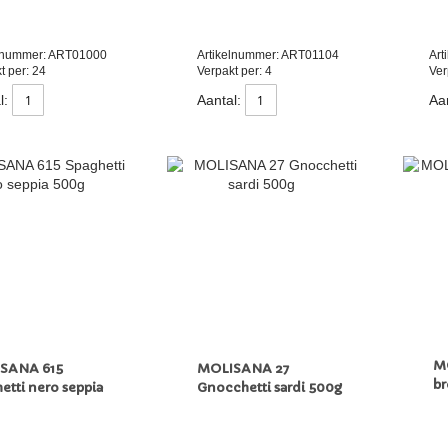
elnummer: ART01000
Artikelnummer: ART01104
Art
t per: 24
Verpakt per: 4
Ver
l:
Aantal:
Aan
MO
SANA 615
MOLISANA 27
b
etti nero seppia
Gnocchetti sardi 500g
g