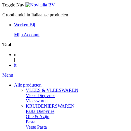
Toggle Nav
Groothandel in Italiaanse producten
Werken Bij
Mijn Account
Taal
nl
|
it
Menu
Alle producten
VLEES & VLEESWAREN
Vlees Diepvries
Vleeswaren
KRUIDENIERSWAREN
Pasta Diepvries
Olie & Azijn
Pasta
Verse Pasta