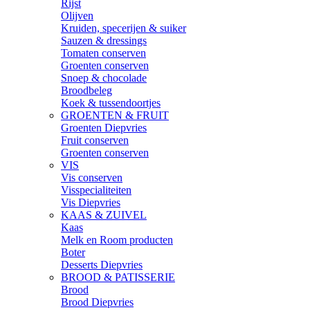
Rijst
Olijven
Kruiden, specerijen & suiker
Sauzen & dressings
Tomaten conserven
Groenten conserven
Snoep & chocolade
Broodbeleg
Koek & tussendoortjes
GROENTEN & FRUIT
Groenten Diepvries
Fruit conserven
Groenten conserven
VIS
Vis conserven
Visspecialiteiten
Vis Diepvries
KAAS & ZUIVEL
Kaas
Melk en Room producten
Boter
Desserts Diepvries
BROOD & PATISSERIE
Brood
Brood Diepvries