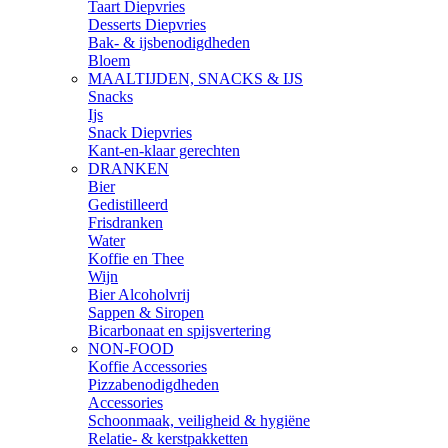
Taart Diepvries
Desserts Diepvries
Bak- & ijsbenodigdheden
Bloem
MAALTIJDEN, SNACKS & IJS
Snacks
Ijs
Snack Diepvries
Kant-en-klaar gerechten
DRANKEN
Bier
Gedistilleerd
Frisdranken
Water
Koffie en Thee
Wijn
Bier Alcoholvrij
Sappen & Siropen
Bicarbonaat en spijsvertering
NON-FOOD
Koffie Accessories
Pizzabenodigdheden
Accessories
Schoonmaak, veiligheid & hygiëne
Relatie- & kerstpakketten