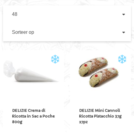
TOON
PE
PA
SORTEER
OP
VA
HO
NA
LA
SO
DELIZIE Crema di
DELIZIE Mini Cannoli
Ricotta in Sac a Poche
Ricotta Pistacchio 37g
800g
27pz