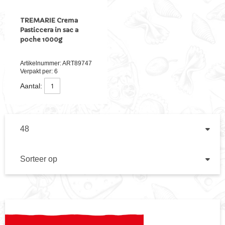
TREMARIE Crema
Pasticcera in sac a
poche 1000g
Artikelnummer: ART89747
Verpakt per: 6
Aantal:
TOON
PE
PA
SORTEER
OP
VA
HO
NA
LA
SO