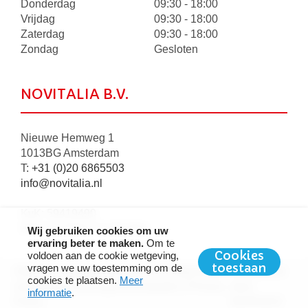
Donderdag
09:30 - 18:00
Vrijdag
09:30 - 18:00
Zaterdag
09:30 - 18:00
Zondag
Gesloten
NOVITALIA B.V.
Nieuwe Hemweg 1
1013BG Amsterdam
T:
+31 (0)20 6865503
info@novitalia.nl
KvK: 59419490
BTW: NL8534.73.353.B01
Wij gebruiken cookies om uw
ervaring beter te maken.
Om te
Cookies
voldoen aan de cookie wetgeving,
toestaan
vragen we uw toestemming om de
2026 © Copyright Novitalia BV |
Algemene
Ontwikkeld
cookies te plaatsen.
Meer
verkoop-en leveringsvoorwaarden
|
Privacy
door
informatie
.
Policy
BURO210