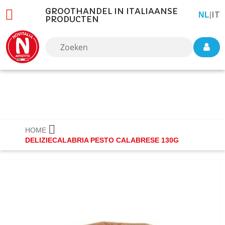
GROOTHANDEL IN ITALIAANSE
IT
TAAL
NL
|
PRODUCTEN
HOME
DELIZIECALABRIA PESTO CALABRESE 130G
Ga
naar
het
einde
van
de