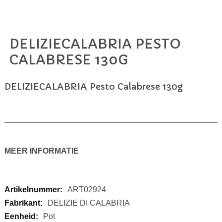
DELIZIECALABRIA PESTO
Ga
naar
CALABRESE 130G
het
begin
van
DELIZIECALABRIA Pesto Calabrese 130g
de
afbeeldingen-
gallerij
MEER INFORMATIE
Meer
ART02924
informatie
DELIZIE DI CALABRIA
Pot