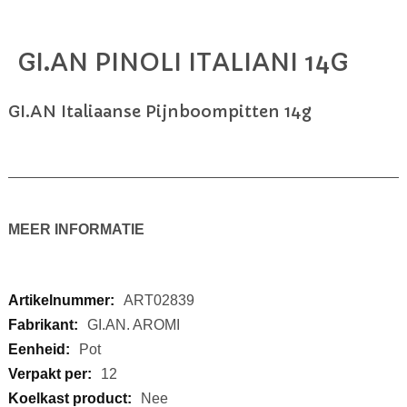
GI.AN PINOLI ITALIANI 14G
Ga
naar
het
GI.AN Italiaanse Pijnboompitten 14g
begin
van
de
afbeeldingen-
gallerij
MEER INFORMATIE
Meer
ART02839
informatie
GI.AN. AROMI
Pot
12
Nee