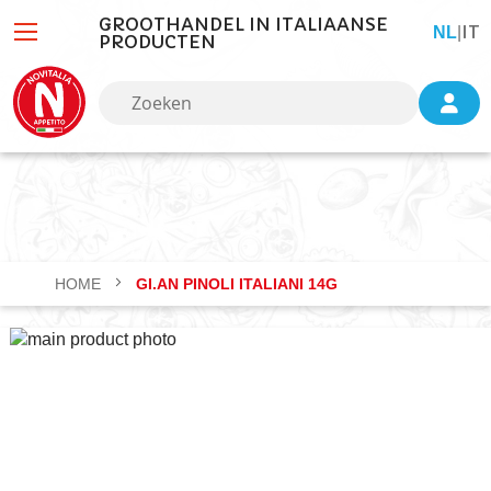
GROOTHANDEL IN ITALIAANSE
IT
TAAL
NL
|
PRODUCTEN
HOME
GI.AN PINOLI ITALIANI 14G
Ga
naar
het
einde
van
de
afbeeldingen-