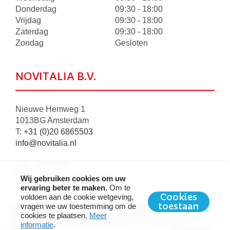
Donderdag
09:30 - 18:00
Vrijdag
09:30 - 18:00
Zaterdag
09:30 - 18:00
Zondag
Gesloten
NOVITALIA B.V.
Nieuwe Hemweg 1
1013BG Amsterdam
T:
+31 (0)20 6865503
info@novitalia.nl
KvK: 59419490
BTW: NL8534.73.353.B01
Wij gebruiken cookies om uw
ervaring beter te maken.
Om te
Cookies
voldoen aan de cookie wetgeving,
toestaan
vragen we uw toestemming om de
2026 © Copyright Novitalia BV |
Algemene
Ontwikkeld
cookies te plaatsen.
Meer
verkoop-en leveringsvoorwaarden
|
Privacy
door
informatie
.