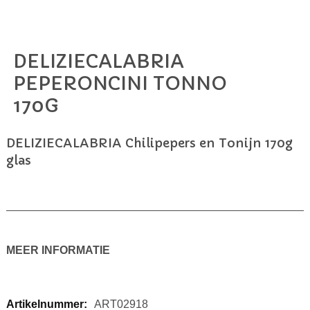
DELIZIECALABRIA
Ga
naar
PEPERONCINI TONNO
het
170G
begin
van
de
DELIZIECALABRIA Chilipepers en Tonijn 170g
afbeeldingen-
glas
gallerij
MEER INFORMATIE
Meer
ART02918