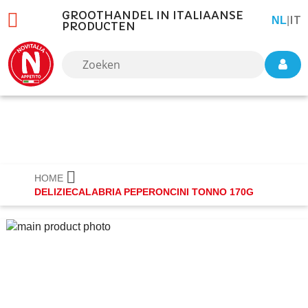
GROOTHANDEL IN ITALIAANSE
IT
TAAL
NL
|
PRODUCTEN
HOME
DELIZIECALABRIA PEPERONCINI TONNO 170G
Ga
naar
het
einde
van
de