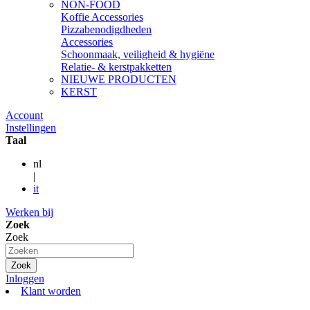
NON-FOOD
Koffie Accessories
Pizzabenodigdheden
Accessories
Schoonmaak, veiligheid & hygiëne
Relatie- & kerstpakketten
NIEUWE PRODUCTEN
KERST
Account
Instellingen
Taal
nl
|
it
Werken bij
Zoek
Zoek
Zoek
Inloggen
Klant worden