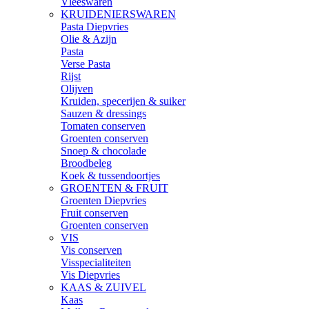
Vleeswaren
KRUIDENIERSWAREN
Pasta Diepvries
Olie & Azijn
Pasta
Verse Pasta
Rijst
Olijven
Kruiden, specerijen & suiker
Sauzen & dressings
Tomaten conserven
Groenten conserven
Snoep & chocolade
Broodbeleg
Koek & tussendoortjes
GROENTEN & FRUIT
Groenten Diepvries
Fruit conserven
Groenten conserven
VIS
Vis conserven
Visspecialiteiten
Vis Diepvries
KAAS & ZUIVEL
Kaas