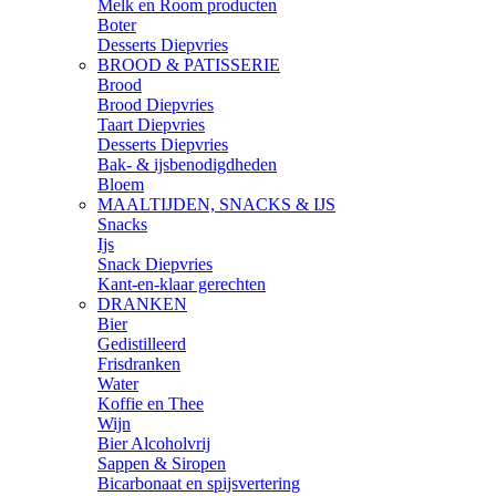
Melk en Room producten
Boter
Desserts Diepvries
BROOD & PATISSERIE
Brood
Brood Diepvries
Taart Diepvries
Desserts Diepvries
Bak- & ijsbenodigdheden
Bloem
MAALTIJDEN, SNACKS & IJS
Snacks
Ijs
Snack Diepvries
Kant-en-klaar gerechten
DRANKEN
Bier
Gedistilleerd
Frisdranken
Water
Koffie en Thee
Wijn
Bier Alcoholvrij
Sappen & Siropen
Bicarbonaat en spijsvertering