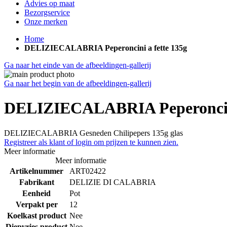
Advies op maat
Bezorgservice
Onze merken
Home
DELIZIECALABRIA Peperoncini a fette 135g
Ga naar het einde van de afbeeldingen-gallerij
Ga naar het begin van de afbeeldingen-gallerij
DELIZIECALABRIA Peperoncini
DELIZIECALABRIA Gesneden Chilipepers 135g glas
Registreer als klant of login om prijzen te kunnen zien.
Meer informatie
Meer informatie
Artikelnummer
ART02422
Fabrikant
DELIZIE DI CALABRIA
Eenheid
Pot
Verpakt per
12
Koelkast product
Nee
Diepvries product
Nee