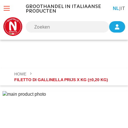
GROOTHANDEL IN ITALIAANSE
IT
TAAL
NL
|
PRODUCTEN
HOME
FILETTO DI GALLINELLA PRIJS X KG (±0,20 KG)
Ga
naar
het
einde
van
de