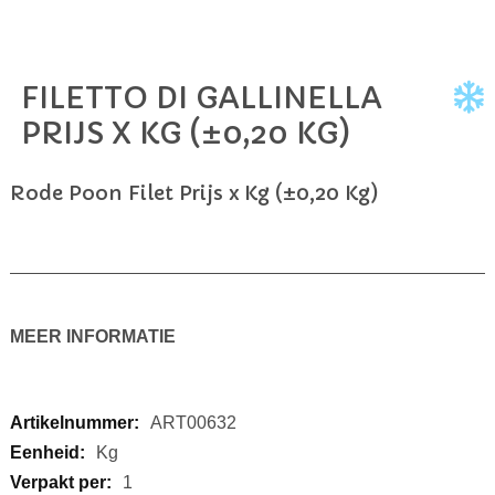
FILETTO DI GALLINELLA
Ga
naar
PRIJS X KG (±0,20 KG)
het
begin
van
Rode Poon Filet Prijs x Kg (±0,20 Kg)
de
afbeeldingen-
gallerij
MEER INFORMATIE
Meer
ART00632
informatie
Kg
1