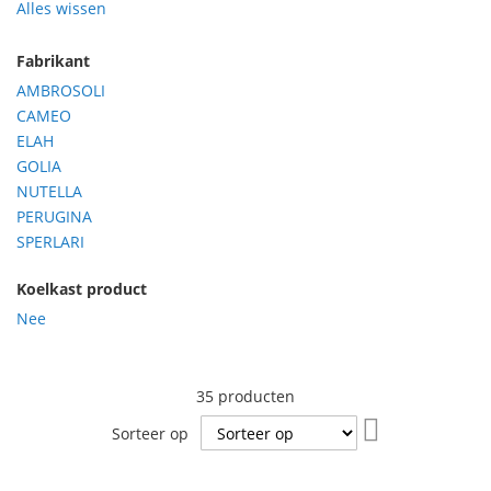
Alles wissen
Fabrikant
AMBROSOLI
CAMEO
ELAH
GOLIA
NUTELLA
PERUGINA
SPERLARI
Koelkast product
Nee
35
producten
Van
Sorteer op
hoog
naar
laag