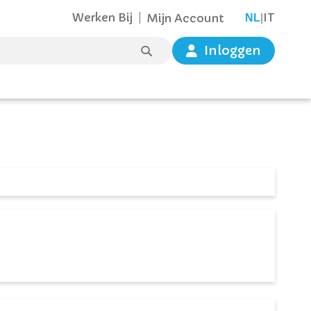
Werken Bij
IT
Mijn Account
TAAL
NL
|
ZOEK
Inloggen