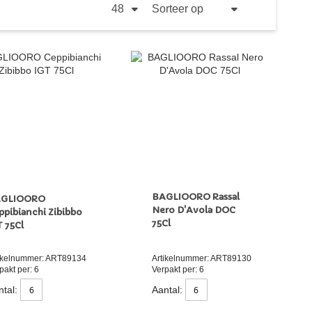
TOON
PER
SORTEER
PAGINA
OP
VAN
HOOG
NAAR
LAAG
SORTEREN
BAGLIOORO Rassal
GLIOORO
Nero D'Avola DOC
ppibianchi Zibibbo
75Cl
T 75Cl
ikelnummer: ART89134
Artikelnummer: ART89130
pakt per: 6
Verpakt per: 6
tal:
Aantal: