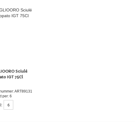
IOORO Sciulé
ato IGT 75Cl
elnummer: ART89131
t per: 6
l: