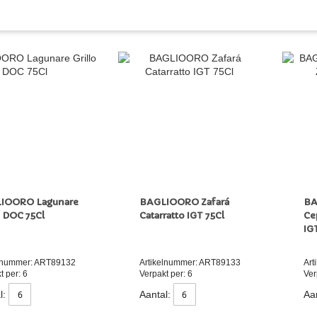
IOORO Lagunare
BAGLIOORO Zafará
BA
o DOC 75Cl
Catarratto IGT 75Cl
Ce
IG
elnummer: ART89132
Artikelnummer: ART89133
Art
t per: 6
Verpakt per: 6
Ver
l:
Aantal:
Aan