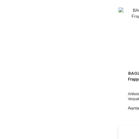
BAGL
Frapp
Artik
Verpak
Aanta