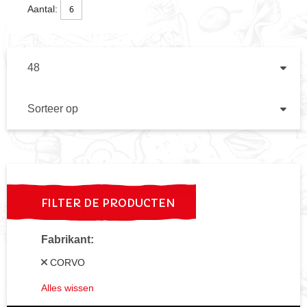
Aantal:
TOON
PE
PA
SORTEER
OP
VA
HO
NA
LA
SO
FILTER DE PRODUCTEN
Fabrikant
CORVO
Alles wissen