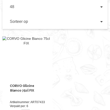
TOON
PE
PA
SORTEER
OP
VA
HO
NA
LA
SO
CORVO Glicine
Bianco 75cl FIX
Artikelnummer: ART07433
Verpakt per: 6