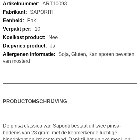
Meer
ART10093
informatie
SAPORITI
Pak
10
Nee
Ja
Soja, Gluten, Kan sporen bevatten
van mosterd
PRODUCTOMSCHRIJVING
De pinsa classica van Saporiti bestaat uit twee pinsa-
bodems van 23 gram, met de kenmerkende luchtige
binnenkant en krokante rand. Dankzij het unieke meel- en