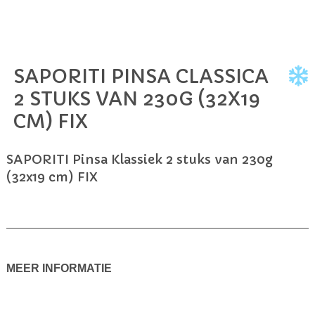
SAPORITI PINSA CLASSICA
Ga
naar
2 STUKS VAN 230G (32X19
het
CM) FIX
begin
van
de
SAPORITI Pinsa Klassiek 2 stuks van 230g
afbeeldingen-
(32x19 cm) FIX
gallerij
MEER INFORMATIE