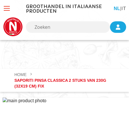
GROOTHANDEL IN ITALIAANSE
IT
TAAL
NL
|
PRODUCTEN
HOME
SAPORITI PINSA CLASSICA 2 STUKS VAN 230G
(32X19 CM) FIX
Ga
naar
het
einde
van