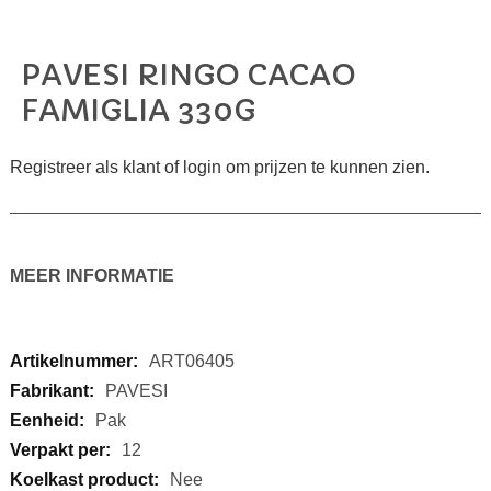
PAVESI RINGO CACAO
Ga
naar
FAMIGLIA 330G
het
begin
van
Registreer als klant of login om prijzen te kunnen zien.
de
afbeeldingen-
gallerij
MEER INFORMATIE
Meer
ART06405
informatie
PAVESI
Pak
12
Nee