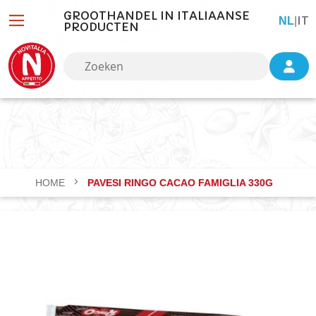
GROOTHANDEL IN ITALIAANSE
IT
TAAL
NL
|
PRODUCTEN
HOME
PAVESI RINGO CACAO FAMIGLIA 330G
Ga
naar
het
einde
van
de
afbeeldingen-