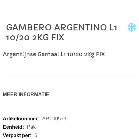
GAMBERO ARGENTINO L1
Ga
naar
10/20 2KG FIX
het
begin
van
Argentijnse Garnaal L1 10/20 2Kg FIX
de
afbeeldingen-
gallerij
MEER INFORMATIE
Meer
ART00573
informatie
Pak
6