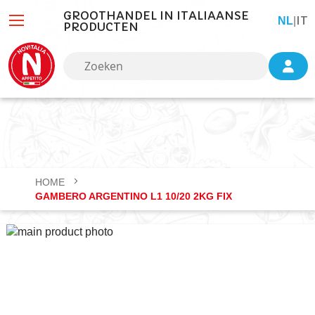
GROOTHANDEL IN ITALIAANSE
IT
TAAL
NL
|
PRODUCTEN
HOME
GAMBERO ARGENTINO L1 10/20 2KG FIX
Ga
naar
het
einde
van
de